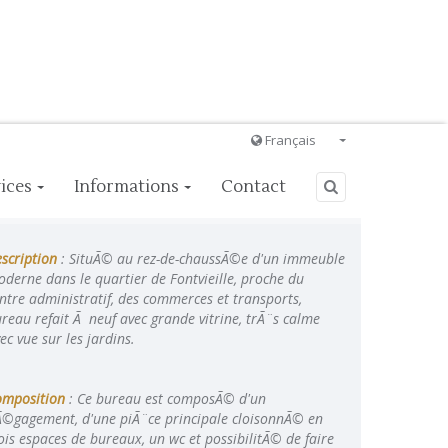
Français
Français
ices
Informations
Contact
English
Ð ÑƒÑÑÐºÐ¸Ð¹
scription
: SituÃ© au rez-de-chaussÃ©e d'un immeuble
Italiano
derne dans le quartier de Fontvieille, proche du
ntre administratif, des commerces et transports,
reau refait Ã neuf avec grande vitrine, trÃ¨s calme
ec vue sur les jardins.
omposition
: Ce bureau est composÃ© d'un
©gagement, d'une piÃ¨ce principale cloisonnÃ© en
ois espaces de bureaux, un wc et possibilitÃ© de faire