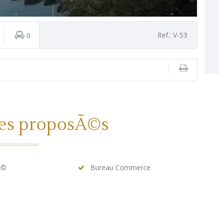
Ref.: V-53
0
ces proposÃ©s
Ã©
Bureau Commerce