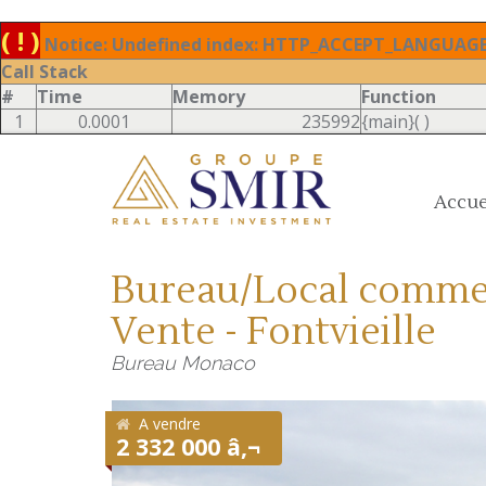
( ! )
Notice: Undefined index: HTTP_ACCEPT_LANGUAGE 
Call Stack
#
Time
Memory
Function
1
0.0001
235992
{main}( )
Accue
Bureau/Local commerc
Vente - Fontvieille
Bureau Monaco
A vendre
2 332 000 â‚¬