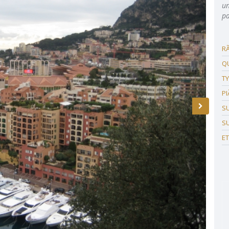
un
pa
R
Q
T
P
SU
SU
E