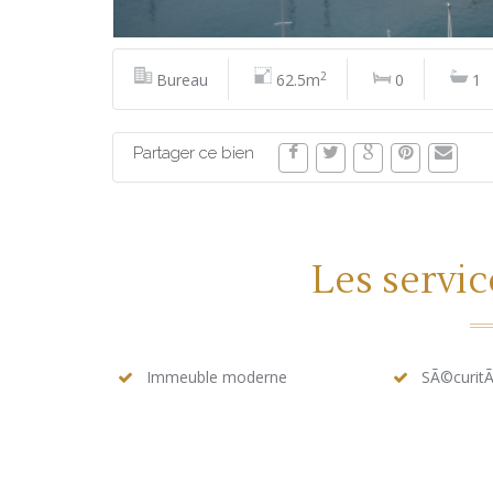
2
Bureau
62.5m
0
1
Partager ce bien
Les servi
Immeuble moderne
SÃ©curit