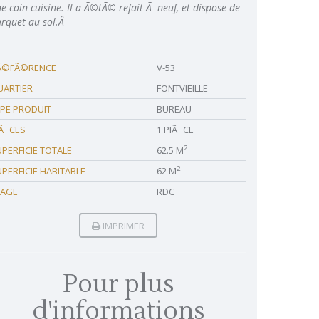
e coin cuisine. Il a Ã©tÃ© refait Ã neuf, et dispose de
rquet au sol.Â
Ã©FÃ©RENCE
V-53
UARTIER
FONTVIEILLE
YPE PRODUIT
BUREAU
IÃ¨CES
1 PIÃ¨CE
2
PERFICIE TOTALE
62.5 M
2
PERFICIE HABITABLE
62 M
TAGE
RDC
IMPRIMER
Pour plus
d'informations