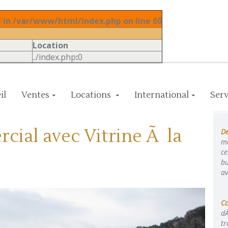
in /var/www/html/index.php on line
60
Location
../index.php
:
0
il
Ventes
Locations
International
Serv
ial avec Vitrine Ã la
De
mo
ce
bu
av
C
dÃ
tr