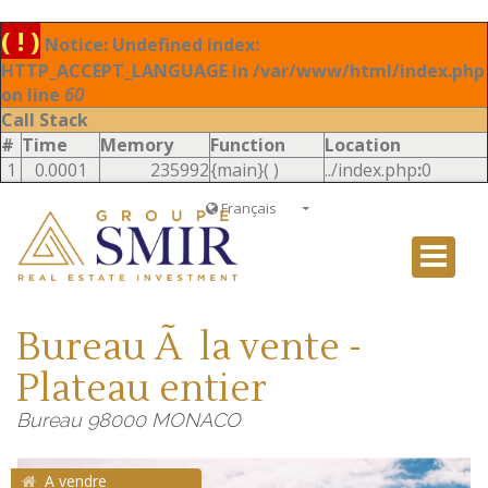
( ! )
Notice: Undefined index:
HTTP_ACCEPT_LANGUAGE in /var/www/html/index.php
on line
60
Call Stack
#
Time
Memory
Function
Location
1
0.0001
235992
{main}( )
../index.php
:
0
Français
Français
English
Ð ÑƒÑÑÐºÐ¸Ð¹
Bureau Ã la vente -
Italiano
Plateau entier
Bureau 98000 MONACO
A vendre