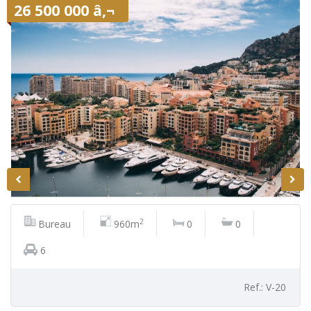
26 500 000 â‚¬
2
Bureau
960m
0
0
6
Ref.: V-20