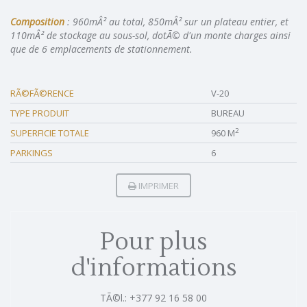
Composition
: 960mÂ² au total, 850mÂ² sur un plateau entier, et
110mÂ² de stockage au sous-sol, dotÃ© d'un monte charges ainsi
que de 6 emplacements de stationnement.
RÃ©FÃ©RENCE
V-20
TYPE PRODUIT
BUREAU
2
SUPERFICIE TOTALE
960 M
PARKINGS
6
IMPRIMER
Pour plus
d'informations
TÃ©l.: +377 92 16 58 00