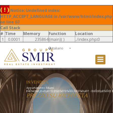
( ! )
Notice: Undefined index:
HTTP_ACCEPT_LANGUAGE in /var/www/html/index.php
on line
60
Call Stack
#
Time
Memory
Function
Location
1
0.0001
235864
{main}( )
../index.php
:
0
Italiano
Français
English
Ð ÑƒÑÑÐºÐ¸Ð¹
Italiano
IN VENDITA
Appartamento Miami
ÐšÐ¾Ð¼Ð¿Ð»ÐµÐºÑ Ð½Ð¾Ð²Ð¾ÑÑ‚Ñ€Ð¾ÐµÐº - ÐžÑ‡ÐµÐ½ÑŒ Ð²Ñ‹
PREZZO SU RICHIESTA