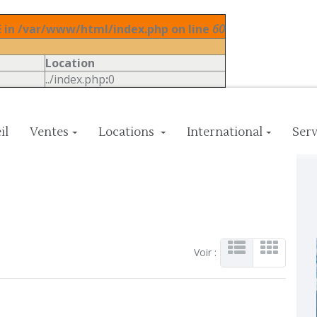
in /var/www/html/index.php on line
60
Location
../index.php
:
0
il
Ventes
Locations
International
Serv
Voir :