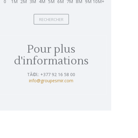
0
1M
2M
3M
4M
5M
6M
7M
8M
9M
10M+
RECHERCHER
Pour plus
d'informations
TÃ©l.: +377 92 16 58 00
info@groupesmir.com