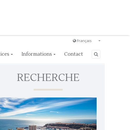
Français
Français
ices
Informations
Contact
English
Ð ÑƒÑÑÐºÐ¸Ð¹
RECHERCHE
Italiano