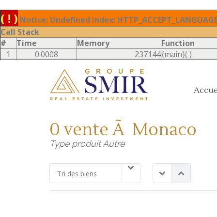
( ! )
Notice: Undefined index: HTTP_ACCEPT_LANGUAGE 
Call Stack
#
Time
Memory
Function
1
0.0008
237144
{main}( )
Accue
0 vente Ã Monaco
Type produit Autre
Tri des biens