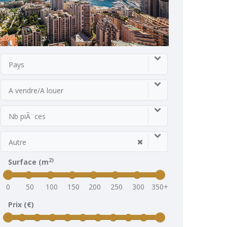
Pays
A vendre/A louer
Nb piÃ¨ces
Autre
2)
Surface (m
0
50
100
150
200
250
300
350+
Prix (€)