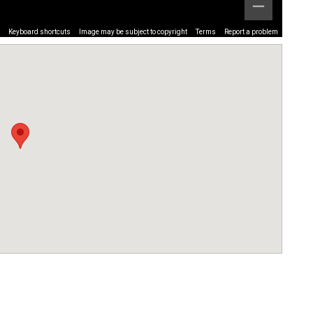
Keyboard shortcuts
Image may be subject to copyright
Terms
Report a problem