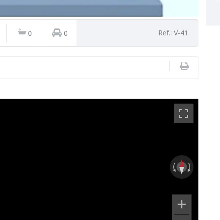
Ref.: V-41
0
0