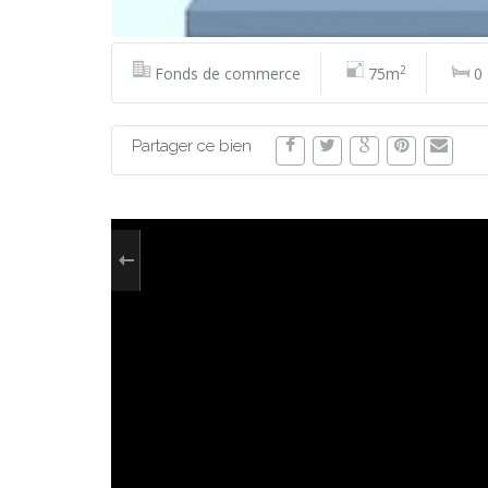
2
Fonds de commerce
75m
0
Partager ce bien