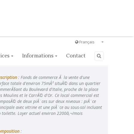
Français
Français
ices
Informations
Contact
English
Ð ÑƒÑÑÐºÐ¸Ð¹
scription
: Fonds de commerce Ã la vente d'une
Italiano
rface totale d'environ 75mÂ² situÃ© dans un quartier
mmerÃ§ant du Boulevard d'Italie, proche de la place
s Moulins et le CarrÃ© d'Or. Ce local commercial est
mposÃ© de deux piÃ¨ces sur deux niveaux : piÃ¨ce
incipale avec vitrine et une piÃ¨ce au sous-sol incluant
 toilette. Loyer actuel environ 2200â‚¬/mois
omposition
: