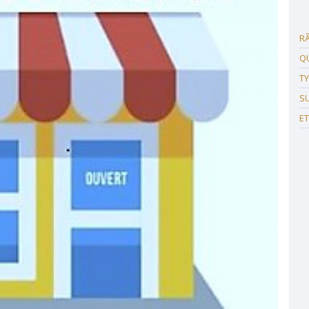
R
Q
T
SU
E