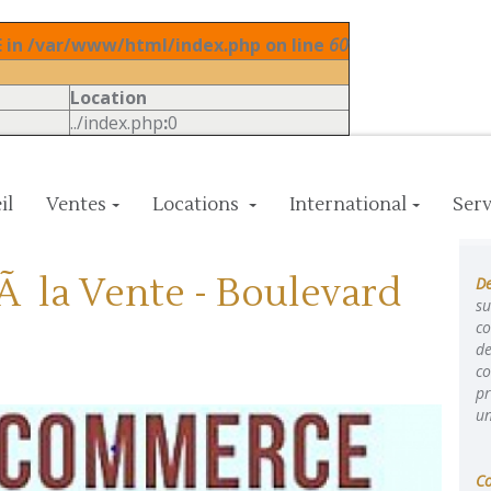
in /var/www/html/index.php on line
60
Location
../index.php
:
0
il
Ventes
Locations
International
Serv
 la Vente - Boulevard
De
su
co
de
co
pr
un
C