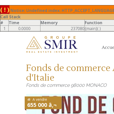
( ! )
Notice: Undefined index: HTTP_ACCEPT_LANGUAGE 
Call Stack
#
Time
Memory
Function
1
0.0000
237080
{main}( )
Accue
Fonds de commerce Ã
d'Italie
Fonds de commerce 98000 MONACO
A vendre
655 000 â‚¬