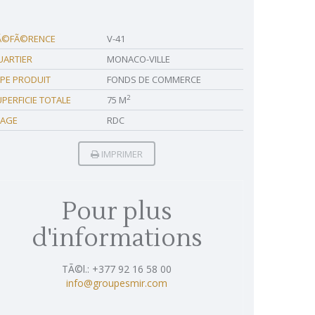
Ã©FÃ©RENCE
V-41
UARTIER
MONACO-VILLE
YPE PRODUIT
FONDS DE COMMERCE
2
PERFICIE TOTALE
75 M
TAGE
RDC
IMPRIMER
Pour plus
d'informations
TÃ©l.: +377 92 16 58 00
info@groupesmir.com