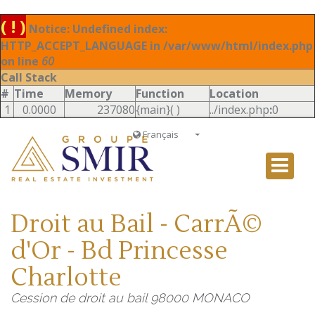
( ! )
Notice: Undefined index:
HTTP_ACCEPT_LANGUAGE in /var/www/html/index.php
on line
60
Call Stack
#
Time
Memory
Function
Location
1
0.0000
237080
{main}( )
../index.php
:
0
Français
Français
English
Ð ÑƒÑÑÐºÐ¸Ð¹
Droit au Bail - CarrÃ©
Italiano
d'Or - Bd Princesse
Charlotte
Cession de droit au bail 98000 MONACO