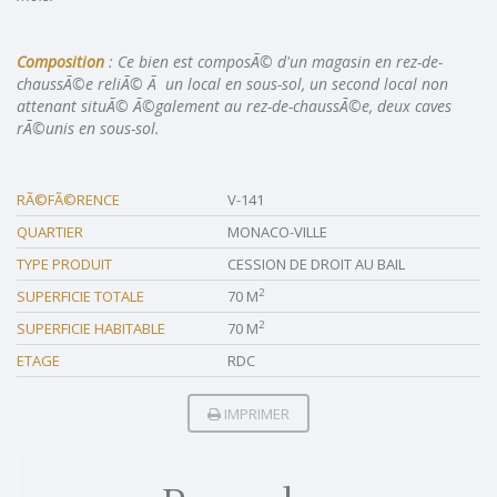
Composition
: Ce bien est composÃ© d'un magasin en rez-de-
chaussÃ©e reliÃ© Ã un local en sous-sol, un second local non
attenant situÃ© Ã©galement au rez-de-chaussÃ©e, deux caves
rÃ©unis en sous-sol.
RÃ©FÃ©RENCE
V-141
QUARTIER
MONACO-VILLE
TYPE PRODUIT
CESSION DE DROIT AU BAIL
2
SUPERFICIE TOTALE
70 M
2
SUPERFICIE HABITABLE
70 M
ETAGE
RDC
IMPRIMER