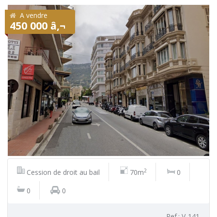
A vendre
450 000 â‚¬
2
Cession de droit au bail
70m
0
0
0
Ref.: V-141