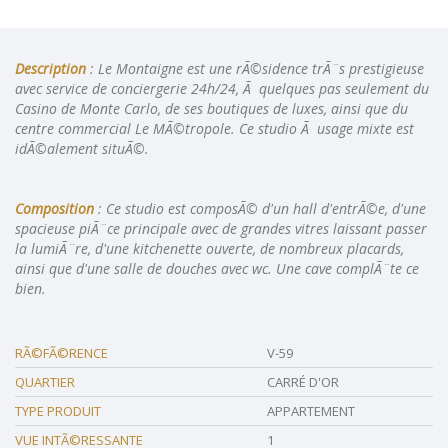
Description
: Le Montaigne est une rÃ©sidence trÃ¨s prestigieuse
avec service de conciergerie 24h/24, Ã quelques pas seulement du
Casino de Monte Carlo, de ses boutiques de luxes, ainsi que du
centre commercial Le MÃ©tropole. Ce studio Ã usage mixte est
idÃ©alement situÃ©.
Composition
: Ce studio est composÃ© d'un hall d'entrÃ©e, d'une
spacieuse piÃ¨ce principale avec de grandes vitres laissant passer
la lumiÃ¨re, d'une kitchenette ouverte, de nombreux placards,
ainsi que d'une salle de douches avec wc. Une cave complÃ¨te ce
bien.
RÃ©FÃ©RENCE
V-59
QUARTIER
CARRÉ D'OR
TYPE PRODUIT
APPARTEMENT
VUE INTÃ©RESSANTE
1