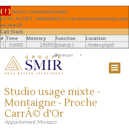
( ! )
Notice: Undefined index:
HTTP_ACCEPT_LANGUAGE in /var/www/html/index.php
on line
60
Call Stack
#
Time
Memory
Function
Location
1
0.0000
235992
{main}( )
../index.php
:
0
Français
Français
English
Ð ÑƒÑÑÐºÐ¸Ð¹
Studio usage mixte -
Italiano
Montaigne - Proche
CarrÃ© d'Or
Appartement Monaco