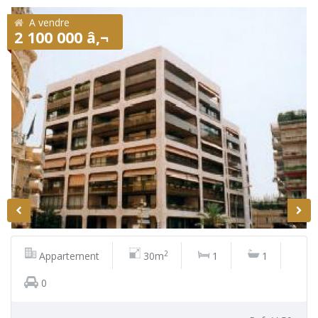
A vendre
2 100 000 â‚¬
2
Appartement
30m
1
1
0