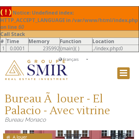
( ! )
Notice: Undefined index:
HTTP_ACCEPT_LANGUAGE in /var/www/html/index.php
on line
60
Call Stack
#
Time
Memory
Function
Location
1
0.0001
235992
{main}( )
../index.php
:
0
Français
Français
English
Ð ÑƒÑÑÐºÐ¸Ð¹
Bureau Ã louer - El
Italiano
Palacio - Avec vitrine
Bureau Monaco
A louer