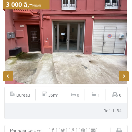
3 000 â‚¬
/mois
2
Bureau
35m
0
1
0
Ref.: L-54
Partager ce bien