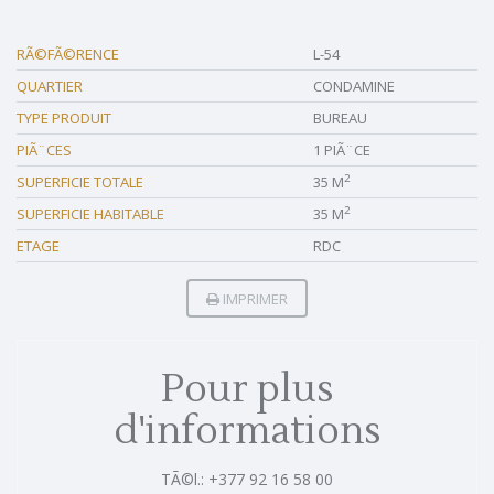
RÃ©FÃ©RENCE
L-54
QUARTIER
CONDAMINE
TYPE PRODUIT
BUREAU
PIÃ¨CES
1 PIÃ¨CE
2
SUPERFICIE TOTALE
35 M
2
SUPERFICIE HABITABLE
35 M
ETAGE
RDC
IMPRIMER
Pour plus
d'informations
TÃ©l.: +377 92 16 58 00