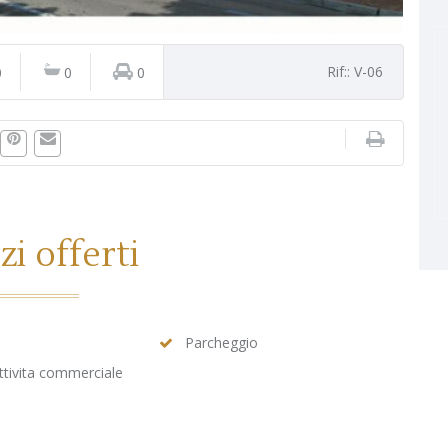
Rif:: V-06
0
0
0
zi offerti
Parcheggio
Attivita commerciale