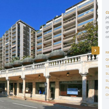
C
pe
in
ig
ar
co
R
Q
TI
SU
SU
P
C