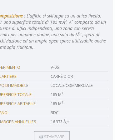
omposizione
: L'ufficio si sviluppa su un unico livello,
r una superficie totale di 185 mÂ². Ãˆ composto da un
sieme di uffici indipendenti, una zona con servizi
ienici per uomini e donne, una sala da tÃ¨, spazi di
chiviazione ed un ampio open space utilizzabile anche
me sala riunioni.
IFERIMENTO
V-06
UARTIERE
CARRÉ D'OR
PO DI IMMOBILE
LOCALE COMMERCIALE
2
PERFICIE TOTALE
185 M
2
PERFICIE ABITABILE
185 M
IANO
RDC
HARGES ANNUELLES
16 373 Â‚¬
STAMPARE