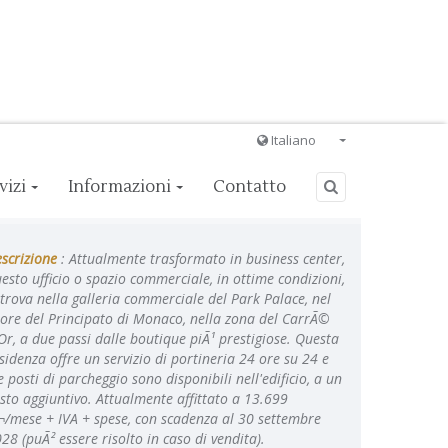
Italiano
Français
vizi
Informazioni
Contatto
English
Ð ÑƒÑÑÐºÐ¸Ð¹
scrizione
: Attualmente trasformato in business center,
Italiano
esto ufficio o spazio commerciale, in ottime condizioni,
 trova nella galleria commerciale del Park Palace, nel
ore del Principato di Monaco, nella zona del CarrÃ©
Or, a due passi dalle boutique piÃ¹ prestigiose. Questa
sidenza offre un servizio di portineria 24 ore su 24 e
e posti di parcheggio sono disponibili nell'edificio, a un
sto aggiuntivo. Attualmente affittato a 13.699
¬/mese + IVA + spese, con scadenza al 30 settembre
28 (puÃ² essere risolto in caso di vendita).