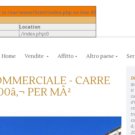
in /var/www/html/index.php on line
60
Location
../index.php
:
0
Home
Vendite
Affitto
Altro paese
Ser
COMMERCIALE - CARRE
De
qu
00â‚¬ PER MÂ²
si
cu
d'
re
tr
co
â‚
20