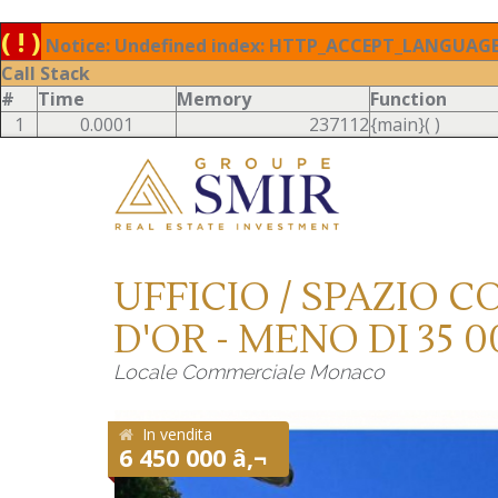
( ! )
Notice: Undefined index: HTTP_ACCEPT_LANGUAGE 
Call Stack
#
Time
Memory
Function
1
0.0001
237112
{main}( )
UFFICIO / SPAZIO 
D'OR - MENO DI 35 0
Locale Commerciale Monaco
In vendita
6 450 000 â‚¬