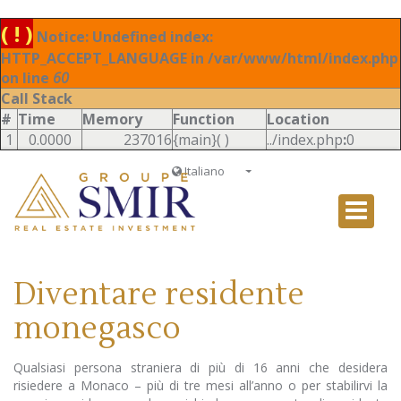
( ! )
Notice: Undefined index:
HTTP_ACCEPT_LANGUAGE in /var/www/html/index.php
on line
60
Call Stack
#
Time
Memory
Function
Location
1
0.0000
237016
{main}( )
../index.php
:
0
Italiano
Français
English
Ð ÑƒÑÑÐºÐ¸Ð¹
Diventare residente
Italiano
monegasco
Qualsiasi persona straniera di più di 16 anni che desidera
risiedere a Monaco – più di tre mesi all’anno o per stabilirvi la