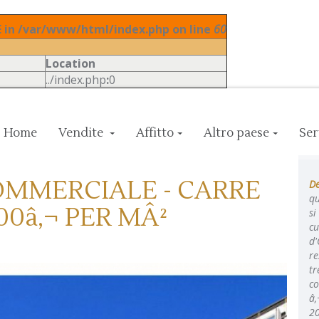
in /var/www/html/index.php on line
60
Location
../index.php
:
0
Home
Vendite
Affitto
Altro paese
Ser
COMMERCIALE - CARRE
De
qu
00â‚¬ PER MÂ²
si
cu
d'
re
tr
co
â‚
20