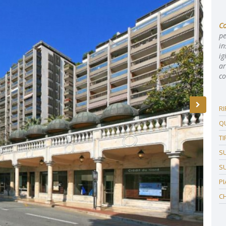
C
pe
in
ig
ar
co
R
Q
TI
SU
SU
P
C