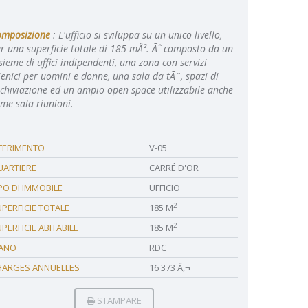
omposizione
: L'ufficio si sviluppa su un unico livello,
r una superficie totale di 185 mÂ². Ãˆ composto da un
sieme di uffici indipendenti, una zona con servizi
ienici per uomini e donne, una sala da tÃ¨, spazi di
chiviazione ed un ampio open space utilizzabile anche
me sala riunioni.
IFERIMENTO
V-05
UARTIERE
CARRÉ D'OR
PO DI IMMOBILE
UFFICIO
2
PERFICIE TOTALE
185 M
2
PERFICIE ABITABILE
185 M
IANO
RDC
HARGES ANNUELLES
16 373 Â‚¬
STAMPARE