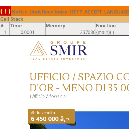
( ! )
Notice: Undefined index: HTTP_ACCEPT_LANGUAGE 
Call Stack
#
Time
Memory
Function
1
0.0001
237080
{main}( )
UFFICIO / SPAZIO 
D'OR - MENO DI 35 0
Ufficio Monaco
In vendita
6 450 000 â‚¬