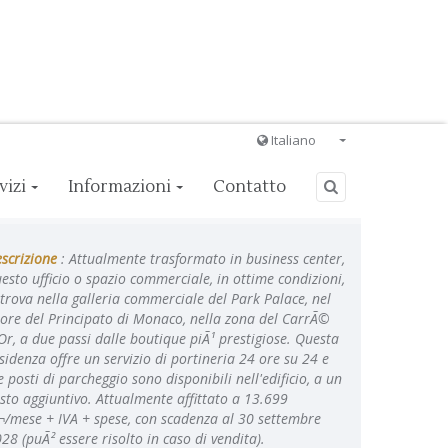
Italiano
Français
vizi
Informazioni
Contatto
English
Ð ÑƒÑÑÐºÐ¸Ð¹
scrizione
: Attualmente trasformato in business center,
Italiano
esto ufficio o spazio commerciale, in ottime condizioni,
 trova nella galleria commerciale del Park Palace, nel
ore del Principato di Monaco, nella zona del CarrÃ©
Or, a due passi dalle boutique piÃ¹ prestigiose. Questa
sidenza offre un servizio di portineria 24 ore su 24 e
e posti di parcheggio sono disponibili nell'edificio, a un
sto aggiuntivo. Attualmente affittato a 13.699
¬/mese + IVA + spese, con scadenza al 30 settembre
28 (puÃ² essere risolto in caso di vendita).