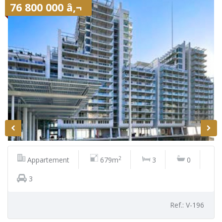
76 800 000 â‚¬
2
Appartement
679m
3
0
3
Ref.: V-196