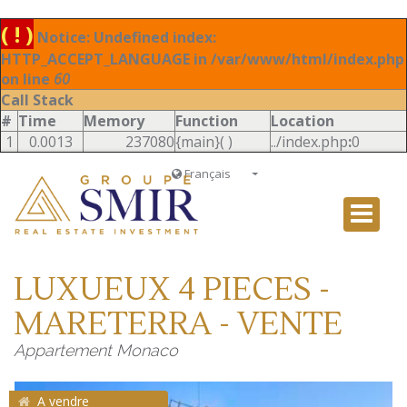
( ! )
Notice: Undefined index:
HTTP_ACCEPT_LANGUAGE in /var/www/html/index.php
on line
60
Call Stack
#
Time
Memory
Function
Location
1
0.0013
237080
{main}( )
../index.php
:
0
Français
Français
English
Ð ÑƒÑÑÐºÐ¸Ð¹
LUXUEUX 4 PIECES -
Italiano
MARETERRA - VENTE
Appartement Monaco
A vendre