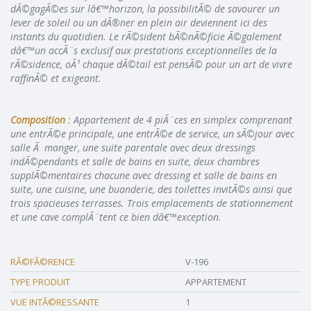
dÃ©gagÃ©es sur lâ€™horizon, la possibilitÃ© de savourer un
lever de soleil ou un dÃ®ner en plein air deviennent ici des
instants du quotidien. Le rÃ©sident bÃ©nÃ©ficie Ã©galement
dâ€™un accÃ¨s exclusif aux prestations exceptionnelles de la
rÃ©sidence, oÃ¹ chaque dÃ©tail est pensÃ© pour un art de vivre
raffinÃ© et exigeant.
Composition
: Appartement de 4 piÃ¨ces en simplex comprenant
une entrÃ©e principale, une entrÃ©e de service, un sÃ©jour avec
salle Ã manger, une suite parentale avec deux dressings
indÃ©pendants et salle de bains en suite, deux chambres
supplÃ©mentaires chacune avec dressing et salle de bains en
suite, une cuisine, une buanderie, des toilettes invitÃ©s ainsi que
trois spacieuses terrasses. Trois emplacements de stationnement
et une cave complÃ¨tent ce bien dâ€™exception.
RÃ©FÃ©RENCE
V-196
TYPE PRODUIT
APPARTEMENT
VUE INTÃ©RESSANTE
1