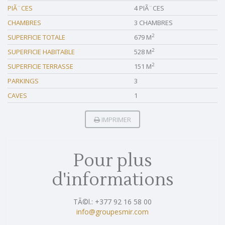
PIÃ¨CES
4 PIÃ¨CES
CHAMBRES
3 CHAMBRES
2
SUPERFICIE TOTALE
679 M
2
SUPERFICIE HABITABLE
528 M
2
SUPERFICIE TERRASSE
151 M
PARKINGS
3
CAVES
1
IMPRIMER
Pour plus
d'informations
TÃ©l.: +377 92 16 58 00
info@groupesmir.com