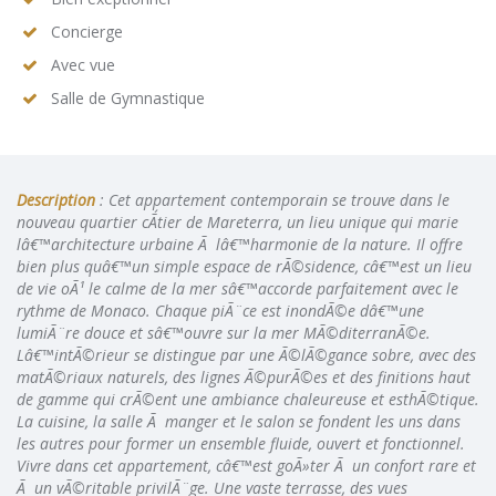
Concierge
Avec vue
Salle de Gymnastique
Description
: Cet appartement contemporain se trouve dans le
nouveau quartier cÃ´tier de Mareterra, un lieu unique qui marie
lâ€™architecture urbaine Ã lâ€™harmonie de la nature. Il offre
bien plus quâ€™un simple espace de rÃ©sidence, câ€™est un lieu
de vie oÃ¹ le calme de la mer sâ€™accorde parfaitement avec le
rythme de Monaco. Chaque piÃ¨ce est inondÃ©e dâ€™une
lumiÃ¨re douce et sâ€™ouvre sur la mer MÃ©diterranÃ©e.
Lâ€™intÃ©rieur se distingue par une Ã©lÃ©gance sobre, avec des
matÃ©riaux naturels, des lignes Ã©purÃ©es et des finitions haut
de gamme qui crÃ©ent une ambiance chaleureuse et esthÃ©tique.
La cuisine, la salle Ã manger et le salon se fondent les uns dans
les autres pour former un ensemble fluide, ouvert et fonctionnel.
Vivre dans cet appartement, câ€™est goÃ»ter Ã un confort rare et
Ã un vÃ©ritable privilÃ¨ge. Une vaste terrasse, des vues