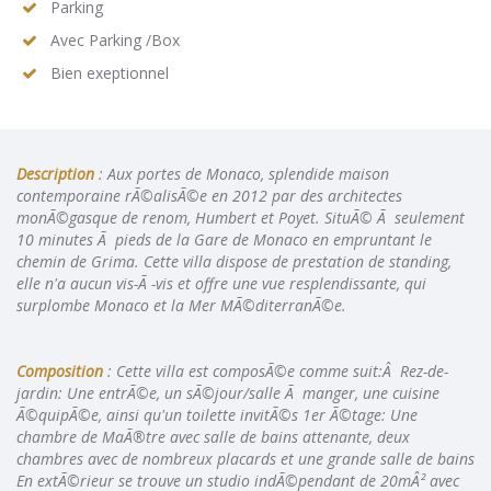
Parking
Avec Parking /Box
Bien exeptionnel
Description
: Aux portes de Monaco, splendide maison
contemporaine rÃ©alisÃ©e en 2012 par des architectes
monÃ©gasque de renom, Humbert et Poyet. SituÃ© Ã seulement
10 minutes Ã pieds de la Gare de Monaco en empruntant le
chemin de Grima. Cette villa dispose de prestation de standing,
elle n'a aucun vis-Ã -vis et offre une vue resplendissante, qui
surplombe Monaco et la Mer MÃ©diterranÃ©e.
Composition
: Cette villa est composÃ©e comme suit:Â Rez-de-
jardin: Une entrÃ©e, un sÃ©jour/salle Ã manger, une cuisine
Ã©quipÃ©e, ainsi qu'un toilette invitÃ©s 1er Ã©tage: Une
chambre de MaÃ®tre avec salle de bains attenante, deux
chambres avec de nombreux placards et une grande salle de bains
En extÃ©rieur se trouve un studio indÃ©pendant de 20mÂ² avec