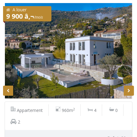
A louer
9 900 â‚¬
/mois
2
Appartement
960m
4
0
2