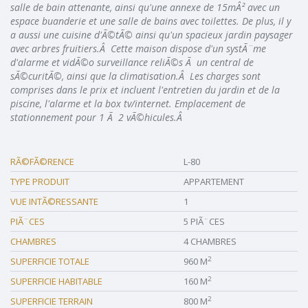
salle de bain attenante, ainsi qu'une annexe de 15mÂ² avec un
espace buanderie et une salle de bains avec toilettes. De plus, il y
a aussi une cuisine d'Ã©tÃ© ainsi qu'un spacieux jardin paysager
avec arbres fruitiers.Â Cette maison dispose d'un systÃ¨me
d'alarme et vidÃ©o surveillance reliÃ©s Ã un central de
sÃ©curitÃ©, ainsi que la climatisation.Â Les charges sont
comprises dans le prix et incluent l'entretien du jardin et de la
piscine, l'alarme et la box tv/internet. Emplacement de
stationnement pour 1 Ã 2 vÃ©hicules.Â
RÃ©FÃ©RENCE
L-80
TYPE PRODUIT
APPARTEMENT
VUE INTÃ©RESSANTE
1
PIÃ¨CES
5 PIÃ¨CES
CHAMBRES
4 CHAMBRES
2
SUPERFICIE TOTALE
960 M
2
SUPERFICIE HABITABLE
160 M
2
SUPERFICIE TERRAIN
800 M