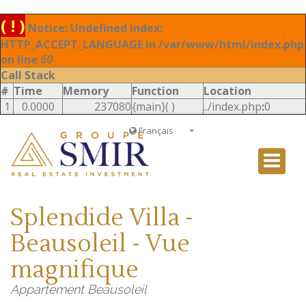
( ! )
Notice: Undefined index:
HTTP_ACCEPT_LANGUAGE in /var/www/html/index.php
on line
60
Call Stack
#
Time
Memory
Function
Location
1
0.0000
237080
{main}( )
../index.php
:
0
Français
Français
English
Ð ÑƒÑÑÐºÐ¸Ð¹
Splendide Villa -
Italiano
Beausoleil - Vue
magnifique
Appartement Beausoleil