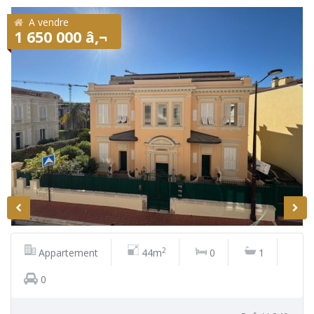
A vendre
1 650 000 â‚¬
2
Appartement
44m
0
1
0