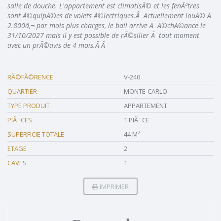
salle de douche. L'appartement est climatisÃ© et les fenÃªtres
sont Ã©quipÃ©es de volets Ã©lectriques.Â Actuellement louÃ© Ã
2.800â‚¬ par mois plus charges, le bail arrive Ã Ã©chÃ©ance le
31/10/2027 mais il y est possible de rÃ©silier Ã tout moment
avec un prÃ©avis de 4 mois.Â Â
RÃ©FÃ©RENCE
V-240
QUARTIER
MONTE-CARLO
TYPE PRODUIT
APPARTEMENT
PIÃ¨CES
1 PIÃ¨CE
2
SUPERFICIE TOTALE
44 M
ETAGE
2
CAVES
1
IMPRIMER