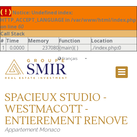
( ! )
Notice: Undefined index:
HTTP_ACCEPT_LANGUAGE in /var/www/html/index.php
on line
60
Call Stack
#
Time
Memory
Function
Location
1
0.0000
237080
{main}( )
../index.php
:
0
Français
Français
English
Ð ÑƒÑÑÐºÐ¸Ð¹
SPACIEUX STUDIO -
Italiano
WESTMACOTT -
ENTIEREMENT RENOVE
Appartement Monaco