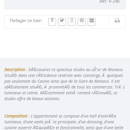
Ref.: V-240
Partager ce bien
Description
: DÃ©couvrez ce spacieux studio au cÅ“ur de Monaco.
SituÃ© dans une rÃ©sidence centrale avec concierge, Ã quelques
pas seulement du Casino ainsi que de la Gare de Monaco. Il est
idÃ©alement situÃ©, Ã proximitÃ© de tous les commerces. TrÃ¨s
lumineux et calme. RÃ©cemment entiÃ¨rement rÃ©novÃ©, ce
studio offre de beaux volumes.
Composition
: L'appartement se compose d'un hall d'entrÃ©e
lumineux, d'une vaste piÃ¨ce principale, d'un dressing, d'une
cuisine ouverte Ã©quipÃ©e et fonctionnelle, ainsi que d'une belle