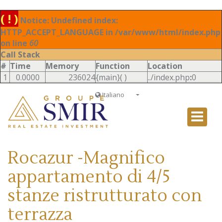
( ! )
Notice: Undefined index:
HTTP_ACCEPT_LANGUAGE in /var/www/html/index.php
on line
60
Call Stack
#
Time
Memory
Function
Location
1
0.0000
236024
{main}( )
../index.php
:
0
Italiano
Français
English
Ð ÑƒÑÑÐºÐ¸Ð¹
Rocazur -Magnifico
Italiano
appartamento di 4/5
stanze ristrutturato con
terrazza