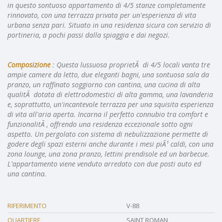
in questo sontuoso appartamento di 4/5 stanze completamente
rinnovato, con una terrazza privata per un'esperienza di vita
urbana senza pari. Situato in una residenza sicura con servizio di
portineria, a pochi passi dalla spiaggia e dai negozi.
Composizione
: Questa lussuosa proprietÃ di 4/5 locali vanta tre
ampie camere da letto, due eleganti bagni, una sontuosa sala da
pranzo, un raffinato soggiorno con cantina, una cucina di alta
qualitÃ dotata di elettrodomestici di alta gamma, una lavanderia
e, soprattutto, un'incantevole terrazza per una squisita esperienza
di vita all'aria aperta. Incarna il perfetto connubio tra comfort e
funzionalitÃ , offrendo una residenza eccezionale sotto ogni
aspetto. Un pergolato con sistema di nebulizzazione permette di
godere degli spazi esterni anche durante i mesi piÃ¹ caldi, con una
zona lounge, una zona pranzo, lettini prendisole ed un barbecue.
L'appartamento viene venduto arredato con due posti auto ed
una cantina.
RIFERIMENTO
V-88
QUARTIERE
SAINT ROMAN