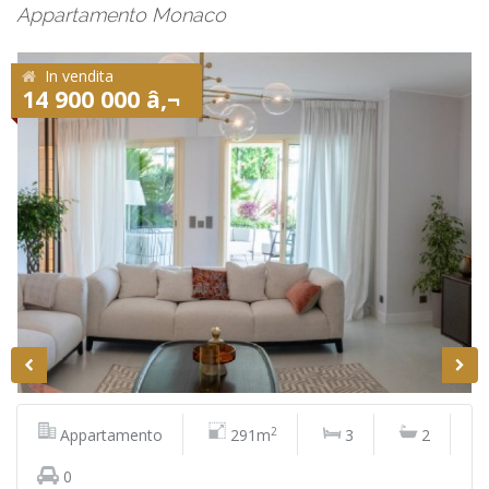
Appartamento Monaco
In vendita
14 900 000 â‚¬
2
Appartamento
291m
3
2
0