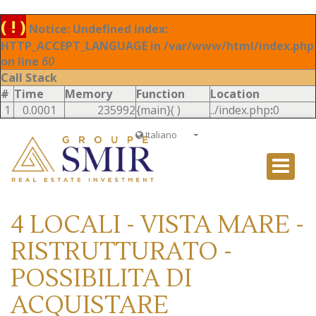
( ! )
Notice: Undefined index:
HTTP_ACCEPT_LANGUAGE in /var/www/html/index.php
on line
60
Call Stack
#
Time
Memory
Function
Location
1
0.0001
235992
{main}( )
../index.php
:
0
Italiano
Français
English
Ð ÑƒÑÑÐºÐ¸Ð¹
4 LOCALI - VISTA MARE -
Italiano
RISTRUTTURATO -
POSSIBILITA DI
ACQUISTARE