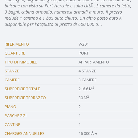
balcone con vista su Port Hercule e sulla cittÃ , 3 camere da letto,
3 bagni, cabina armadio, numerosi armadi a muro. Il prezzo
include 1 cantina e 1 box auto chiuso. Un altro posto auto Ã¨
disponibile per l'acquisto al prezzo di 600.000 â‚¬.
RIFERIMENTO
V-201
QUARTIERE
PORT
TIPO DI IMMOBILE
APPARTAMENTO
STANZE
4 STANZE
CAMERE
3 CAMERE
2
SUPERFICIE TOTALE
216.6 M
2
SUPERFICIE TERRAZZO
30 M
PIANO
2
PARCHEGGI
1
CANTINE
1
CHARGES ANNUELLES
16 000 Â‚¬