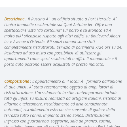
Descrizione
: Il Ruscino Ã¨ un edificio situato a Port Hercule. Ãˆ
l'unico immobile residenziale sul Quai Antoine Ier. Offre una
spettacolare vista "da cartolina" sul porto e su Monaco ed Ã¨
molto piÃ¹ silenzioso rispetto agli altri edifici su Boulevard Albert
Ier e Avenue d'Ostende. Gli spazi comuni sono stati
completamente ristrutturati. Servizio di portineria 7/24 ore su 24.
Residenza ad uso misto con possibilitÃ di utilizzare gli
appartamenti come spazi residenziali o uffici. Il monolocale e il
posto auto possono essere acquistati al prezzo indicato.
Composizione
: L'appartamento di 4 locali Ã¨ formato dall'unione
di due unitÃ . Ãˆ stato recentemente oggetto di ampi lavori di
ristrutturazione. L'arredamento in stile contemporaneo include
tutti gli infissi su misura realizzati da artigiani italiani, sistema di
allarme e telecamere, riscaldamento ed aria condizionata
autonomi, riscaldamento esterno che consente di godere della
terrazza tutto l'anno, impianto stereo Sonos. Distribuzione:
ingresso con guardaroba, soggiorno, sala da pranzo, cucina,
ripostiglio, bagno per gli ospiti, balcone con vista su Fort Antoine,