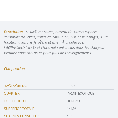
Description
: SituÃ© au calme, bureau de 14m2+espaces
communs (toilettes, salles de rÃ©union, business lounges) Ã la
location avec une fenÃªtre et une trÃ¨s belle vue.
Lâ€™Ã©lectricitÃ© et l'internet sont inclus dans les charges.
Veuillez nous contacter pour plus de renseignements.
Composition
:
RÃ©FÃ©RENCE
L-207
QUARTIER
JARDIN EXOTIQUE
TYPE PRODUIT
BUREAU
2
SUPERFICIE TOTALE
14 M
CHARGES MENSUELLES
150