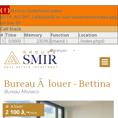
( ! )
Notice: Undefined index:
HTTP_ACCEPT_LANGUAGE in /var/www/html/index.php
on line
60
Call Stack
#
Time
Memory
Function
Location
1
0.0000
235992
{main}( )
../index.php
:
0
Français
Français
English
Ð ÑƒÑÑÐºÐ¸Ð¹
Bureau Ã louer - Bettina
Italiano
Bureau Monaco
A louer
2 100 â‚¬
/mois