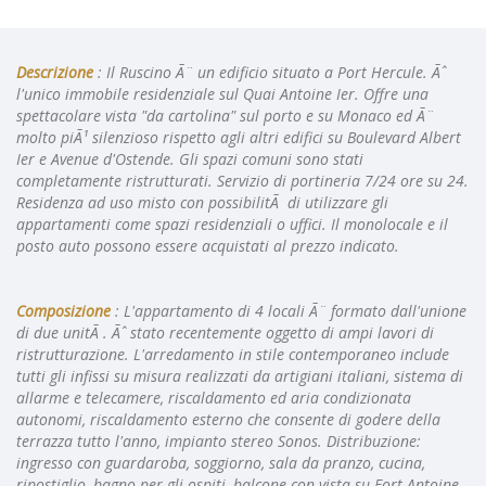
Descrizione
: Il Ruscino Ã¨ un edificio situato a Port Hercule. Ãˆ
l'unico immobile residenziale sul Quai Antoine Ier. Offre una
spettacolare vista "da cartolina" sul porto e su Monaco ed Ã¨
molto piÃ¹ silenzioso rispetto agli altri edifici su Boulevard Albert
Ier e Avenue d'Ostende. Gli spazi comuni sono stati
completamente ristrutturati. Servizio di portineria 7/24 ore su 24.
Residenza ad uso misto con possibilitÃ di utilizzare gli
appartamenti come spazi residenziali o uffici. Il monolocale e il
posto auto possono essere acquistati al prezzo indicato.
Composizione
: L'appartamento di 4 locali Ã¨ formato dall'unione
di due unitÃ . Ãˆ stato recentemente oggetto di ampi lavori di
ristrutturazione. L'arredamento in stile contemporaneo include
tutti gli infissi su misura realizzati da artigiani italiani, sistema di
allarme e telecamere, riscaldamento ed aria condizionata
autonomi, riscaldamento esterno che consente di godere della
terrazza tutto l'anno, impianto stereo Sonos. Distribuzione:
ingresso con guardaroba, soggiorno, sala da pranzo, cucina,
ripostiglio, bagno per gli ospiti, balcone con vista su Fort Antoine,