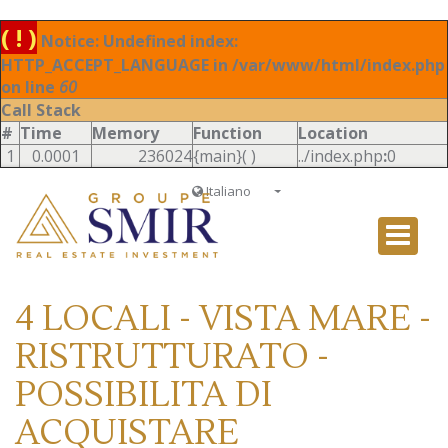
( ! )
Notice: Undefined index:
HTTP_ACCEPT_LANGUAGE in /var/www/html/index.php
on line
60
Call Stack
#
Time
Memory
Function
Location
1
0.0001
236024
{main}( )
../index.php
:
0
Italiano
Français
English
Ð ÑƒÑÑÐºÐ¸Ð¹
4 LOCALI - VISTA MARE -
Italiano
RISTRUTTURATO -
POSSIBILITA DI
ACQUISTARE