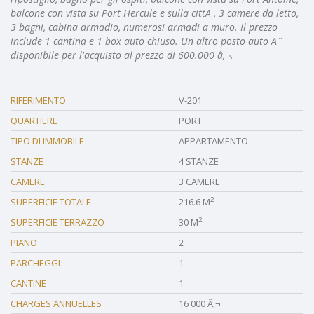
balcone con vista su Port Hercule e sulla cittÃ , 3 camere da letto,
3 bagni, cabina armadio, numerosi armadi a muro. Il prezzo
include 1 cantina e 1 box auto chiuso. Un altro posto auto Ã¨
disponibile per l'acquisto al prezzo di 600.000 â‚¬.
RIFERIMENTO
V-201
QUARTIERE
PORT
TIPO DI IMMOBILE
APPARTAMENTO
STANZE
4 STANZE
CAMERE
3 CAMERE
2
SUPERFICIE TOTALE
216.6 M
2
SUPERFICIE TERRAZZO
30 M
PIANO
2
PARCHEGGI
1
CANTINE
1
CHARGES ANNUELLES
16 000 Â‚¬