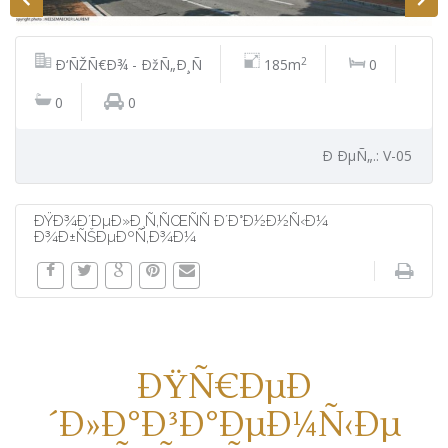
2
Ð‘ÑŽÑ€Ð¾ - ÐžÑ„Ð¸Ñ
185m
0
0
0
Ð ÐµÑ„.: V-05
ÐŸÐ¾Ð´ÐµÐ»Ð¸Ñ‚ÑŒÑÑ Ð´Ð°Ð½Ð½Ñ‹Ð¼
Ð¾Ð±ÑŠÐµÐºÑ‚Ð¾Ð¼
ÐŸÑ€ÐµÐ
´Ð»Ð°Ð³Ð°ÐµÐ¼Ñ‹Ðµ