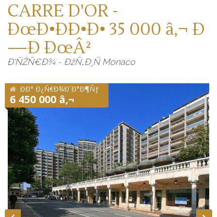
CARRE D'OR -
ÐœÐ•ÐÐ•Ð• 35 000 â‚¬ Ð
—Ð ÐœÂ²
Ð‘ÑŽÑ€Ð¾ - ÐžÑ„Ð¸Ñ Monaco
ÐÐ° Ð¿Ñ€Ð¾Ð´Ð°Ð¶Ñƒ
6 450 000 â‚¬