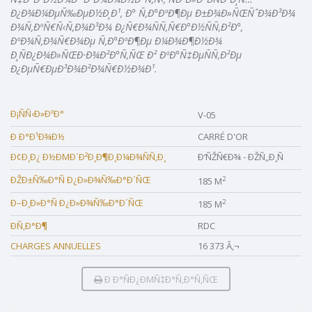
Ð¿Ð¾Ð¼ÐµÑ‰ÐµÐ½Ð¸Ð¹, Ð° Ñ‚Ð°ÐºÐ¶Ðµ Ð±Ð¾Ð»ÑŒÑˆÐ¾Ð³Ð¾
Ð¾Ñ‚ÐºÑ€Ñ‹Ñ‚Ð¾Ð³Ð¾ Ð¿Ñ€Ð¾ÑÑ‚Ñ€Ð°Ð½ÑÑ‚Ð²Ð°,
ÐºÐ¾Ñ‚Ð¾Ñ€Ð¾Ðµ Ñ‚Ð°ÐºÐ¶Ðµ Ð¼Ð¾Ð¶Ð½Ð¾
Ð¸ÑÐ¿Ð¾Ð»ÑŒÐ·Ð¾Ð²Ð°Ñ‚ÑŒ Ð² ÐºÐ°Ñ‡ÐµÑÑ‚Ð²Ðµ
Ð¿ÐµÑ€ÐµÐ³Ð¾Ð²Ð¾Ñ€Ð½Ð¾Ð¹.
Ð¡ÑÑ‹Ð»ÐºÐ°
V-05
Ð Ð°Ð¹Ð¾Ð½
CARRÉ D'OR
Ð¢Ð¸Ð¿ Ð½ÐΜÐ´Ð²Ð¸Ð¶Ð¸Ð¼Ð¾ÑÑ‚Ð¸
Ð‘ÑŽÑ€Ð¾ - ÐŽÑ„Ð¸Ñ
ÐŽÐ±Ñ‰Ð°Ñ Ð¿Ð»Ð¾Ñ‰Ð°Ð´ÑŒ
2
185 M
Ð–Ð¸Ð»Ð°Ñ Ð¿Ð»Ð¾Ñ‰Ð°Ð´ÑŒ
2
185 M
Ð­Ñ‚Ð°Ð¶
RDC
CHARGES ANNUELLES
16 373 Â‚¬
Ð Ð°ÑÐ¿ÐΜÑ‡Ð°Ñ‚Ð°Ñ‚ÑŒ