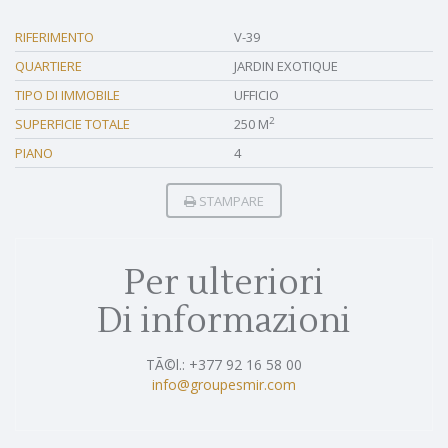
RIFERIMENTO
V-39
QUARTIERE
JARDIN EXOTIQUE
TIPO DI IMMOBILE
UFFICIO
2
SUPERFICIE TOTALE
250 M
PIANO
4
STAMPARE
Per ulteriori
Di informazioni
TÃ©l.: +377 92 16 58 00
info@groupesmir.com