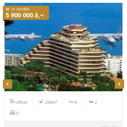
In vendita
5 900 000 â‚¬
2
Ufficio
250m
0
2
0