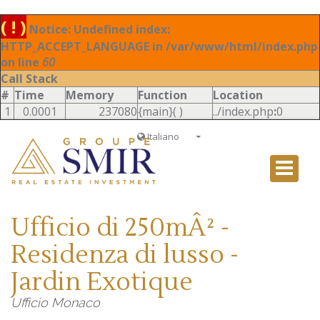
( ! )
Notice: Undefined index:
HTTP_ACCEPT_LANGUAGE in /var/www/html/index.php
on line
60
Call Stack
#
Time
Memory
Function
Location
1
0.0001
237080
{main}( )
../index.php
:
0
Italiano
Français
English
Ð ÑƒÑÑÐºÐ¸Ð¹
Ufficio di 250mÂ² -
Italiano
Residenza di lusso -
Jardin Exotique
Ufficio Monaco