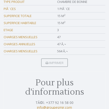
TYPE PRODUIT
CHAMBRE DE BONNE
PIÃ¨CES
1 PIÃ¨CE
2
SUPERFICIE TOTALE
15 M
2
SUPERFICIE HABITABLE
15 M
ETAGE
3
CHARGES MENSUELLES
47
CHARGES ANNUELLES
47 Â‚¬
CHARGES MENSUELLES
564 Â‚¬
IMPRIMER
Pour plus
d'informations
TÃ©l.: +377 92 16 58 00
info@groupesmir.com