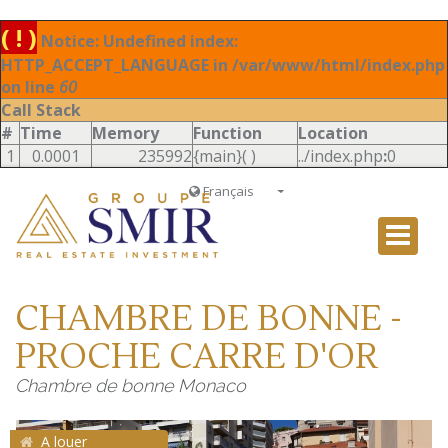
( ! )
Notice: Undefined index:
HTTP_ACCEPT_LANGUAGE in /var/www/html/index.php
on line
60
Call Stack
#
Time
Memory
Function
Location
1
0.0001
235992
{main}( )
../index.php
:
0
Français
Français
English
Ð ÑƒÑÑÐºÐ¸Ð¹
CHAMBRE DE BONNE -
Italiano
PROCHE CARRE D'OR
Chambre de bonne Monaco
A louer