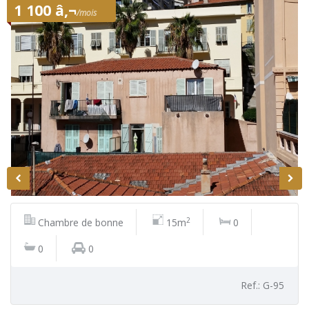
1 100 â‚¬
/mois
2
Chambre de bonne
15m
0
0
0
Ref.: G-95