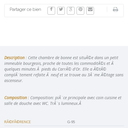
Partager ce bien
Description
: Cette chambre de bonne est situÃ©e dans un petit
immeuble bourgeois, proche de toutes les commoditÃ©s et Ã
quelques minutes Ã pieds du CarrÃ© d'Or. Elle a Ã©tÃ©
complÃ¨tement refaite Ã neuf et se trouve au 3Ã¨me Ã©tage sans
ascenseur.
Composition
: Composition: piÃ¨ce principale avec coin cuisine et
salle de douche avec WC. TrÃ¨s lumineux.Â
RÃ©FÃ©RENCE
G-95